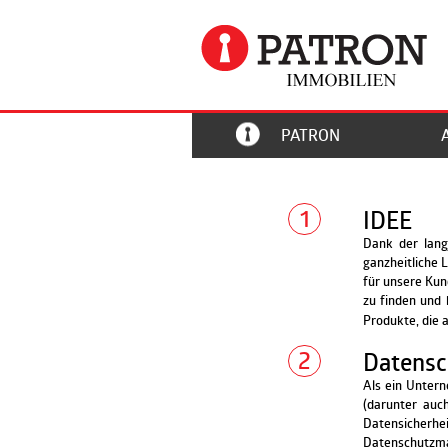
PATRON
1
IDEE
Dank der lang
ganzheitliche
für unsere Kun
zu finden und 
Produkte, die 
2
Datensc
Als ein Untern
(darunter auc
Datensicherhe
Datenschutzma