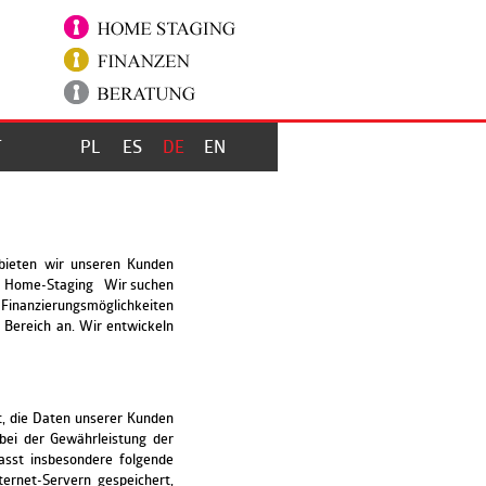
T
PL
ES
DE
EN
bieten wir unseren Kunden
 4 Home-Staging Wir suchen
 Finanzierungsmöglichkeiten
n Bereich an. Wir entwickeln
et, die Daten unserer Kunden
bei der Gewährleistung der
sst insbesondere folgende
rnet-Servern gespeichert,