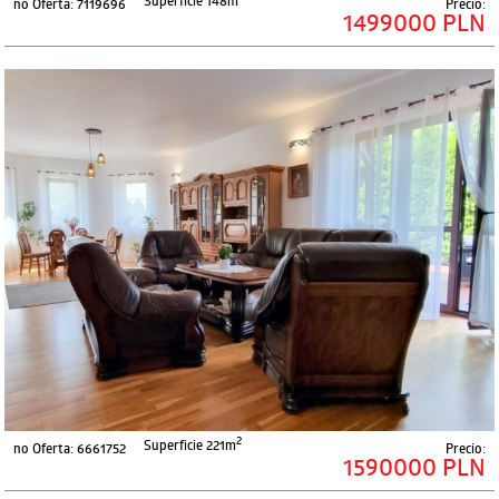
Superficie 148m
no Oferta: 7119696
Precio:
1499000 PLN
2
Superficie 221m
no Oferta: 6661752
Precio:
1590000 PLN